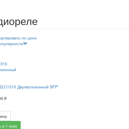
диореле
ортировать по цене
опулярности
2LC1310 Двухволоконный SFP
00 ₽
зину
 в 1 клик