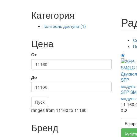
Категория
Ра
Контроль доступа (1)
Apply
Контроль
доступа filter
Цена
С
П
От
До
SFP-SM
модуль
Пуск
11 160,
ranges from 11160 to 11160
0 ₽
В кор
Бренд
Купить