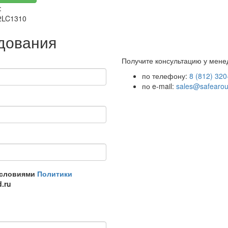
:
LC1310
удования
Получите консультацию у мен
по телефону:
8 (812) 320
по e-mail:
sales@safearou
условиями
Политики
d.ru